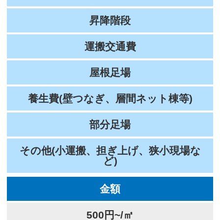
昇降階段
運搬交通費
屋根足場
養生費(壁つなぎ、層間ネット棟等)
部分足場
その他(小運搬、担ぎ上げ、狭小現場な
ど)
金額
500円~/㎡