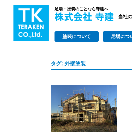
足場・塗装のことなら寺建へ
当社
塗装について
足場につ
タグ:
外壁塗装