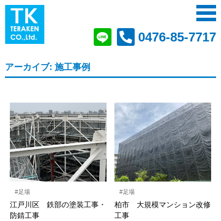
0476-85-7717
アーカイブ:
施工事例
#足場
#足場
江戸川区 鉄部の塗装工事・
柏市 大規模マンション改修
防錆工事
工事